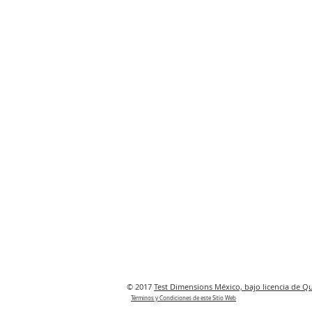
© 2017
Test Dimensions México, bajo licencia de Quo
Términos y Condiciones de este Sitio Web