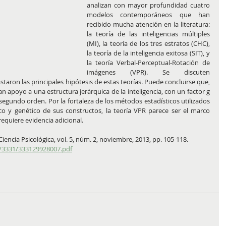
analizan con mayor profundidad cuatro 
modelos contemporáneos que han 
recibido mucha atención en la literatura: 
la teoría de las inteligencias múltiples 
(MI), la teoría de los tres estratos (CHC), 
la teoría de la inteligencia exitosa (SIT), y 
la teoría Verbal-Perceptual-Rotación de 
imágenes (VPR). Se discuten 
taron las principales hipótesis de estas teorías. Puede concluirse que, 
n apoyo a una estructura jerárquica de la inteligencia, con un factor g 
egundo orden. Por la fortaleza de los métodos estadísticos utilizados 
o y genético de sus constructos, la teoría VPR parece ser el marco 
quiere evidencia adicional.
encia Psicológica, vol. 5, núm. 2, noviembre, 2013, pp. 105-118. 
/3331/333129928007.pdf