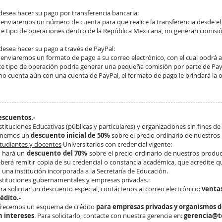
 desea hacer su pago por transferencia bancaria:
 enviaremos un número de cuenta para que realice la transferencia desde el
te tipo de operaciones dentro de la República Mexicana, no generan comisión
 desea hacer su pago a través de Pay​Pal:
 enviaremos un formato de pago a su correo electrónico, con el cual podrá 
te tipo de operación podría generar una pequeña comisión por parte de PayP
 no cuenta aún con una cuenta de PayPal, el formato de pago le brindará la 
escuentos.-
stituciones Educativas (públicas y particulares) y organizaciones sin fines de 
enemos un
descuento inicial de 50%
sobre el precio ordinario de nuestros
tudiantes y docentes
Universitarios con credencial vigente:​
 hará un
descuento del 70%
sobre el precio ordinario de nuestros product
berá remitir copia de su credencial o constancia académica, que acredite qu
 una institución incorporada a la Secretaría de Educación.
stituciones gubernamentales y empresas privadas.:
ra solicitar un descuento especial, contáctenos al correo electrónico:
venta
édito.-
recemos un esquema de crédito
para empresas privadas y organismos d
n intereses
. Para solicitarlo, contacte con nuestra gerencia en:
gerencia@t