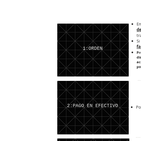
En
d
tr
Si
fa
1:ORDEN
Pr
di
ac
po
2:PAGO EN EFECTIVO
Po