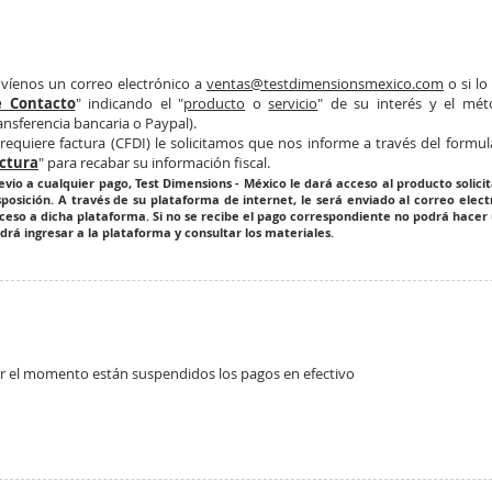
víenos un correo electrónico a
ventas@testdimensionsmexico.com
o si lo
e Contacto
" indicando el "
producto
o
servicio
" de su interés y el mét
ansferencia bancaria o Paypal).
 requiere factura (CFDI) le solicitamos que nos informe a través del formul
ctura
" para recabar su información fiscal.​
evio a cualquier pago, Test Dimensions - México le dará acceso al producto solic
sposición. A través de su plataforma de internet, le será enviado al correo elect
ceso a dicha plataforma. Si no se recibe el pago correspondiente no podrá hacer
drá ingresar a la plataforma y consultar los materiales.
r el momento están suspendidos los pagos en efectivo