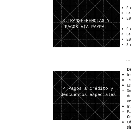
Si
Le
Es
3:TRANSFERENCIAS Y
PAGOS VÍA PAYPAL
Si
Le
Es
Si
D
In
T
Es
4:Pagos a crédito y
Se
descuentos especiales
de
en
In
Pa
Cr
Of
si