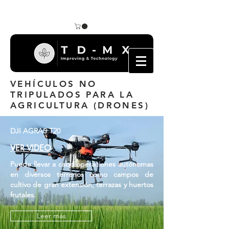
VEHÍCULOS NO
TRIPULADOS PARA LA
AGRICULTURA (DRONES)
DJI AGRAS T20
VER VIDEO
Puede llevar a cabo operaciones autónomas
en diversos terrenos como campos de
cultivo de gran extensión, terrazas y huertos
frutales.
Leer más